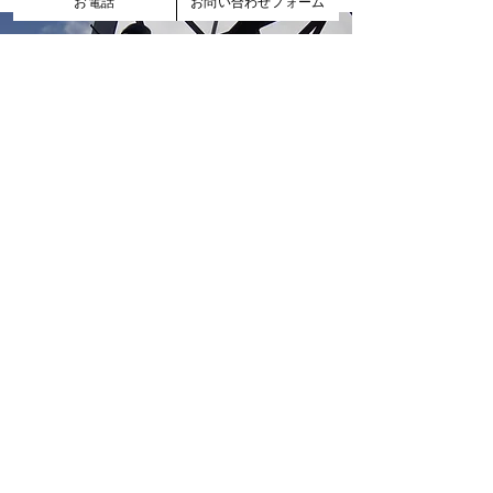
お電話
お問い合わせフォーム
塗装工事
塗料､塗材等を工作物に吹付け、塗付け、
又ははり付ける工事」と されています。
この『塗装工事』の具体例としては、「外壁及
び内装塗装工事、溶射工事、ライニング工事、
布張り仕上工事、道路区画線設置工事」などが
あります。